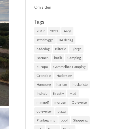
Om siden
Tags
2019
2021
Aarø
aftenhygge
BA dedag
badedag
Bilferie
Bjerge
Bremen
butik
Camping
Europa
Gammelbro Camping
Grenoble
Haderslev
Hamborg
harlem
huskeliste
Indkøb
Kreativ
Mad
minigolf
morgen
Oplevelse
oplevelser
pizza
Planlægning
pool
Shopping