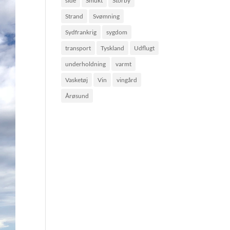
side
Smukt
Storby
Strand
Svømning
Sydfrankrig
sygdom
transport
Tyskland
Udflugt
underholdning
varmt
Vasketøj
Vin
vingård
Årøsund