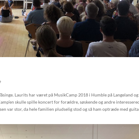
e
på Tåsinge. Laurits har været på MusikCamp 2018 i Humble på Langeland og
Camp’en skulle spille koncert for forældre, søskende og andre interessere
elsen var stor, da hele familien pludselig stod og så ham optræde med guita