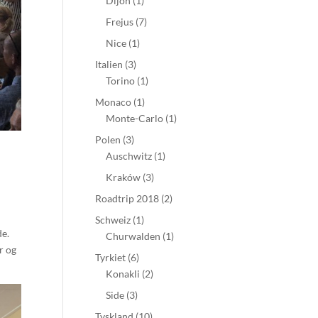
Dijon
(1)
Frejus
(7)
Nice
(1)
Italien
(3)
Torino
(1)
Monaco
(1)
Monte-Carlo
(1)
Polen
(3)
Auschwitz
(1)
Kraków
(3)
Roadtrip 2018
(2)
Schweiz
(1)
de.
Churwalden
(1)
r og
Tyrkiet
(6)
Konakli
(2)
Side
(3)
Tyskland
(10)