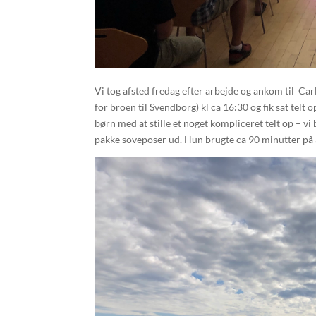
Vi tog afsted fredag efter arbejde og ankom til Ca
for broen til Svendborg) kl ca 16:30 og fik sat telt 
børn med at stille et noget kompliceret telt op – v
pakke soveposer ud. Hun brugte ca 90 minutter på at