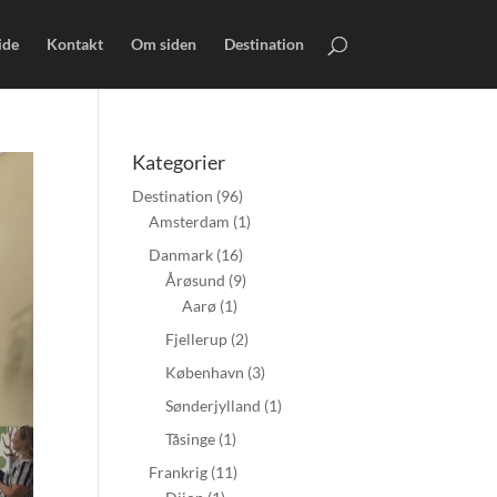
ide
Kontakt
Om siden
Destination
Kategorier
Destination
(96)
Amsterdam
(1)
Danmark
(16)
Årøsund
(9)
Aarø
(1)
Fjellerup
(2)
København
(3)
Sønderjylland
(1)
Tåsinge
(1)
Frankrig
(11)