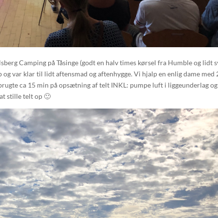
rlsberg Camping på Tåsinge (godt en halv times kørsel fra Humble og lidt 
op og var klar til lidt aftensmad og aftenhygge. Vi hjalp en enlig dame med 
i brugte ca 15 min på opsætning af telt INKL: pumpe luft i liggeunderlag og
 stille telt op 🙂