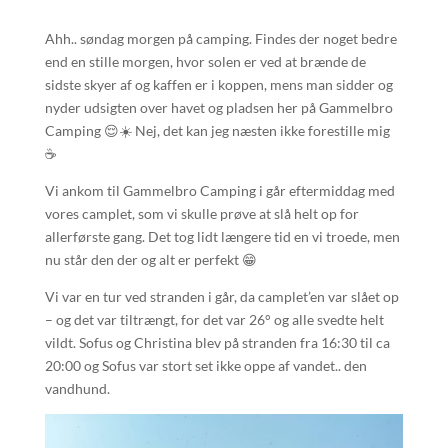
Ahh.. søndag morgen på camping. Findes der noget bedre
end en stille morgen, hvor solen er ved at brænde de
sidste skyer af og kaffen er i koppen, mens man sidder og
nyder udsigten over havet og pladsen her på Gammelbro
Camping 😌☀️ Nej, det kan jeg næsten ikke forestille mig
☕️
Vi ankom til Gammelbro Camping i går eftermiddag med
vores camplet, som vi skulle prøve at slå helt op for
allerførste gang. Det tog lidt længere tid en vi troede, men
nu står den der og alt er perfekt 😁
Vi var en tur ved stranden i går, da camplet’en var slået op
– og det var tiltrængt, for det var 26° og alle svedte helt
vildt. Sofus og Christina blev på stranden fra 16:30 til ca
20:00 og Sofus var stort set ikke oppe af vandet.. den
vandhund.