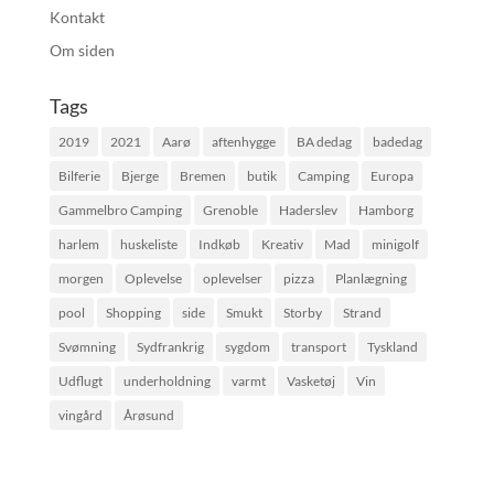
Kontakt
Om siden
Tags
2019
2021
Aarø
aftenhygge
BA dedag
badedag
Bilferie
Bjerge
Bremen
butik
Camping
Europa
Gammelbro Camping
Grenoble
Haderslev
Hamborg
harlem
huskeliste
Indkøb
Kreativ
Mad
minigolf
morgen
Oplevelse
oplevelser
pizza
Planlægning
pool
Shopping
side
Smukt
Storby
Strand
Svømning
Sydfrankrig
sygdom
transport
Tyskland
Udflugt
underholdning
varmt
Vasketøj
Vin
vingård
Årøsund