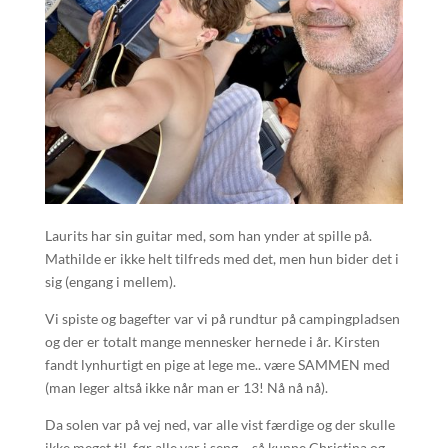
Laurits har sin guitar med, som han ynder at spille på.
Mathilde er ikke helt tilfreds med det, men hun bider det i
sig (engang i mellem).
Vi spiste og bagefter var vi på rundtur på campingpladsen
og der er totalt mange mennesker hernede i år. Kirsten
fandt lynhurtigt en pige at lege me.. være SAMMEN med
(man leger altså ikke når man er 13! Nå nå nå).
Da solen var på vej ned, var alle vist færdige og der skulle
ikke meget til, før alle var i seng – så kunne Christina og