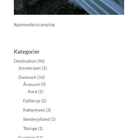
#gammelbrocamping
Kategorier
Destination
(96)
Amsterdam
(1)
Danmark
(16)
Årøsund
(9)
Aarø
(1)
Fjellerup
(2)
København
(3)
Sønderjylland
(1)
Tåsinge
(1)
Frankrig
(11)